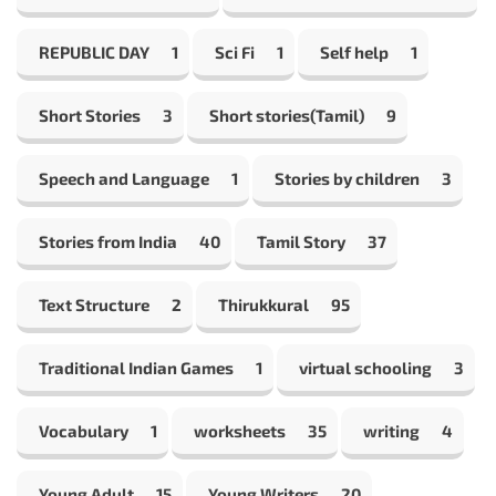
REPUBLIC DAY
1
Sci Fi
1
Self help
1
Short Stories
3
Short stories(Tamil)
9
Speech and Language
1
Stories by children
3
Stories from India
40
Tamil Story
37
Text Structure
2
Thirukkural
95
Traditional Indian Games
1
virtual schooling
3
Vocabulary
1
worksheets
35
writing
4
Young Adult
15
Young Writers
20