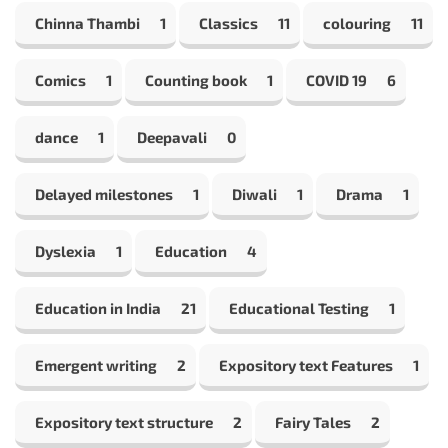
Chinna Thambi
1
Classics
11
colouring
11
Comics
1
Counting book
1
COVID 19
6
dance
1
Deepavali
0
Delayed milestones
1
Diwali
1
Drama
1
Dyslexia
1
Education
4
Education in India
21
Educational Testing
1
Emergent writing
2
Expository text Features
1
Expository text structure
2
Fairy Tales
2