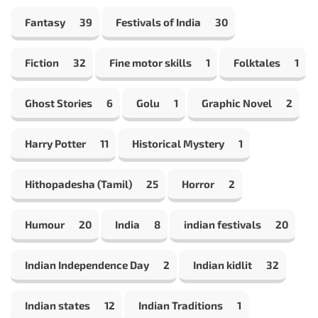
Fantasy
39
Festivals of India
30
Fiction
32
Fine motor skills
1
Folktales
1
Ghost Stories
6
Golu
1
Graphic Novel
2
Harry Potter
11
Historical Mystery
1
Hithopadesha (Tamil)
25
Horror
2
Humour
20
India
8
indian festivals
20
Indian Independence Day
2
Indian kidlit
32
Indian states
12
Indian Traditions
1