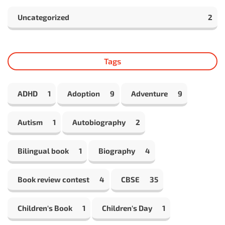
Uncategorized
2
Tags
ADHD
1
Adoption
9
Adventure
9
Autism
1
Autobiography
2
Bilingual book
1
Biography
4
Book review contest
4
CBSE
35
Children's Book
1
Children's Day
1