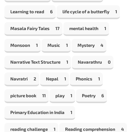
Learning to read
6
life cycle of a butterfly
1
Masala Fairy Tales
17
mental health
1
Monsoon
1
Music
1
Mystery
4
Narrative Text Structure
1
Navarathru
0
Navratri
2
Nepal
1
Phonics
1
picture book
11
play
1
Poetry
6
Primary Education in India
1
reading challenge
1
Reading comprehension
4