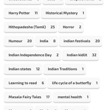
Harry Potter
11
Historical Mystery
1
Hithopadesha (Tamil)
25
Horror
2
Humour
20
India
8
indian festivals
20
Indian Independence Day
2
Indian kidlit
32
Indian states
12
Indian Traditions
1
Learning to read
6
life cycle of a butterfly
1
Masala Fairy Tales
17
mental health
1