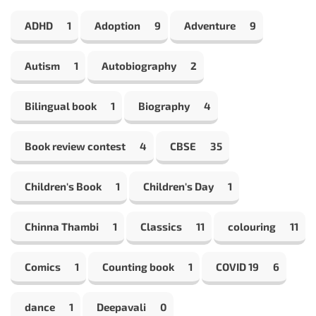
ADHD
1
Adoption
9
Adventure
9
Autism
1
Autobiography
2
Bilingual book
1
Biography
4
Book review contest
4
CBSE
35
Children's Book
1
Children's Day
1
Chinna Thambi
1
Classics
11
colouring
11
Comics
1
Counting book
1
COVID 19
6
dance
1
Deepavali
0