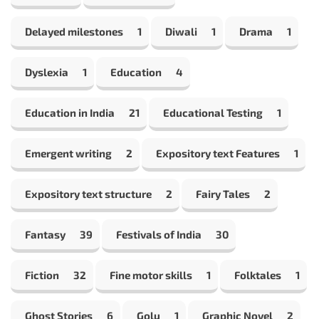
Delayed milestones
1
Diwali
1
Drama
1
Dyslexia
1
Education
4
Education in India
21
Educational Testing
1
Emergent writing
2
Expository text Features
1
Expository text structure
2
Fairy Tales
2
Fantasy
39
Festivals of India
30
Fiction
32
Fine motor skills
1
Folktales
1
Ghost Stories
6
Golu
1
Graphic Novel
2