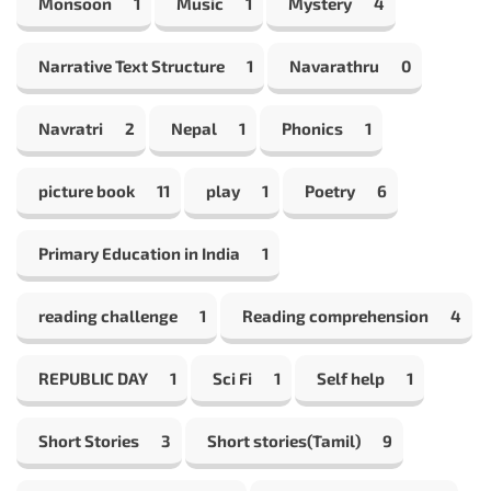
Monsoon
1
Music
1
Mystery
4
Narrative Text Structure
1
Navarathru
0
Navratri
2
Nepal
1
Phonics
1
picture book
11
play
1
Poetry
6
Primary Education in India
1
reading challenge
1
Reading comprehension
4
REPUBLIC DAY
1
Sci Fi
1
Self help
1
Short Stories
3
Short stories(Tamil)
9