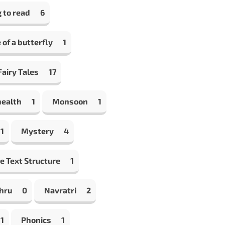
 to read
6
e of a butterfly
1
airy Tales
17
health
1
Monsoon
1
1
Mystery
4
e Text Structure
1
hru
0
Navratri
2
1
Phonics
1