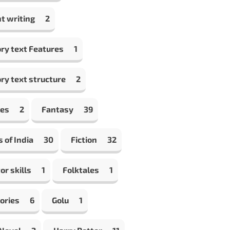
t writing
2
ry text Features
1
ry text structure
2
les
2
Fantasy
39
s of India
30
Fiction
32
or skills
1
Folktales
1
ories
6
Golu
1