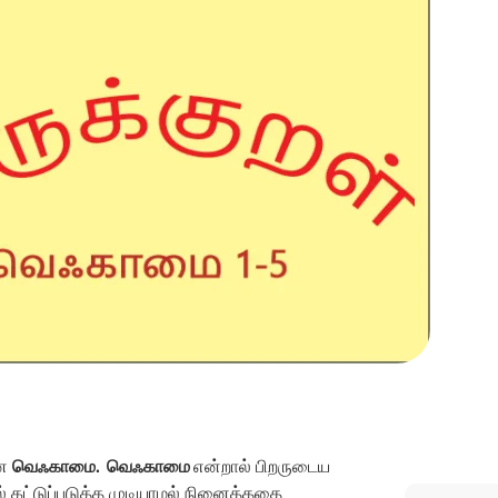
ான
வெஃகாமை. வெஃகாமை
என்றால் பிறருடைய
் கட்டுப்படுத்த முடியாமல் நினைத்ததை