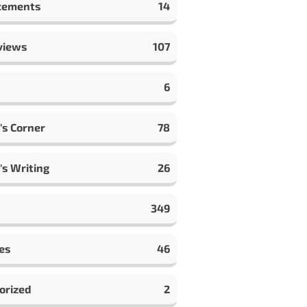
cements
14
views
107
6
's Corner
78
's Writing
26
349
es
46
orized
2