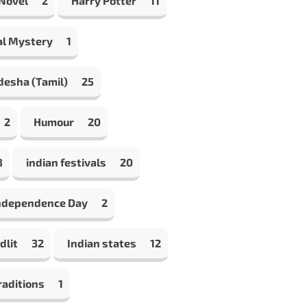
 Novel
2
Harry Potter
11
al Mystery
1
desha (Tamil)
25
2
Humour
20
8
indian festivals
20
Independence Day
2
dlit
32
Indian states
12
raditions
1