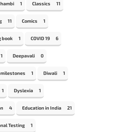
Thambi
1
Classics
11
g
11
Comics
1
g book
1
COVID 19
6
1
Deepavali
0
 milestones
1
Diwali
1
1
Dyslexia
1
on
4
Education in India
21
nal Testing
1