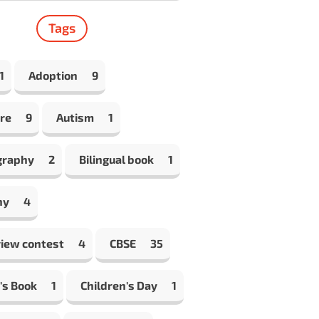
Tags
1
Adoption
9
re
9
Autism
1
graphy
2
Bilingual book
1
hy
4
view contest
4
CBSE
35
's Book
1
Children's Day
1