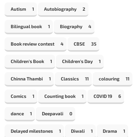
Autism
1
Autobiography
2
Bilingual book
1
Biography
4
Book review contest
4
CBSE
35
Children's Book
1
Children's Day
1
Chinna Thambi
1
Classics
11
colouring
11
Comics
1
Counting book
1
COVID 19
6
dance
1
Deepavali
0
Delayed milestones
1
Diwali
1
Drama
1