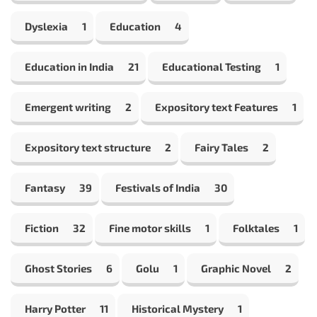
Dyslexia
1
Education
4
Education in India
21
Educational Testing
1
Emergent writing
2
Expository text Features
1
Expository text structure
2
Fairy Tales
2
Fantasy
39
Festivals of India
30
Fiction
32
Fine motor skills
1
Folktales
1
Ghost Stories
6
Golu
1
Graphic Novel
2
Harry Potter
11
Historical Mystery
1