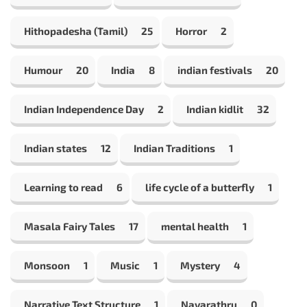
Hithopadesha (Tamil)
25
Horror
2
Humour
20
India
8
indian festivals
20
Indian Independence Day
2
Indian kidlit
32
Indian states
12
Indian Traditions
1
Learning to read
6
life cycle of a butterfly
1
Masala Fairy Tales
17
mental health
1
Monsoon
1
Music
1
Mystery
4
Narrative Text Structure
1
Navarathru
0