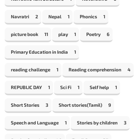
Navratri
2
Nepal
1
Phonics
1
picture book
11
play
1
Poetry
6
Primary Education in India
1
reading challenge
1
Reading comprehension
4
REPUBLIC DAY
1
Sci Fi
1
Self help
1
Short Stories
3
Short stories(Tamil)
9
Speech and Language
1
Stories by children
3