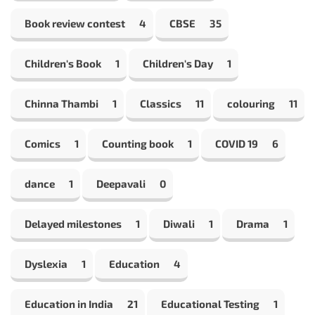
Book review contest
4
CBSE
35
Children's Book
1
Children's Day
1
Chinna Thambi
1
Classics
11
colouring
11
Comics
1
Counting book
1
COVID 19
6
dance
1
Deepavali
0
Delayed milestones
1
Diwali
1
Drama
1
Dyslexia
1
Education
4
Education in India
21
Educational Testing
1