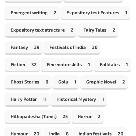
Emergent writing
2
Expository text Features
1
Expository text structure
2
Fairy Tales
2
Fantasy
39
Festivals of India
30
Fiction
32
Fine motor skills
1
Folktales
1
Ghost Stories
6
Golu
1
Graphic Novel
2
Harry Potter
11
Historical Mystery
1
Hithopadesha (Tamil)
25
Horror
2
Humour
20
India
8
indian festivals
20