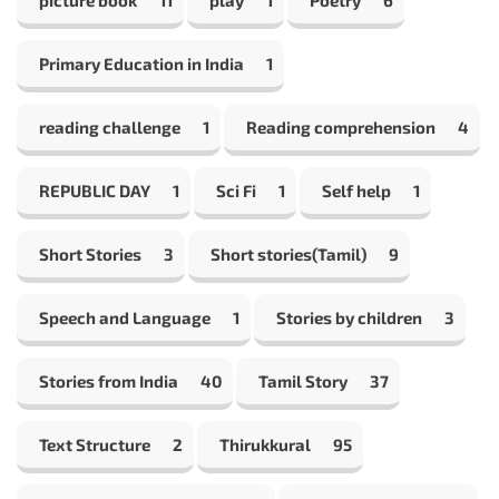
Primary Education in India
1
reading challenge
1
Reading comprehension
4
REPUBLIC DAY
1
Sci Fi
1
Self help
1
Short Stories
3
Short stories(Tamil)
9
Speech and Language
1
Stories by children
3
Stories from India
40
Tamil Story
37
Text Structure
2
Thirukkural
95