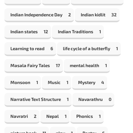
Indian Independence Day
2
Indian kidlit
32
Indian states
12
Indian Traditions
1
Learning to read
6
life cycle of a butterfly
1
Masala Fairy Tales
17
mental health
1
Monsoon
1
Music
1
Mystery
4
Narrative Text Structure
1
Navarathru
0
Navratri
2
Nepal
1
Phonics
1
picture book
11
play
1
Poetry
6