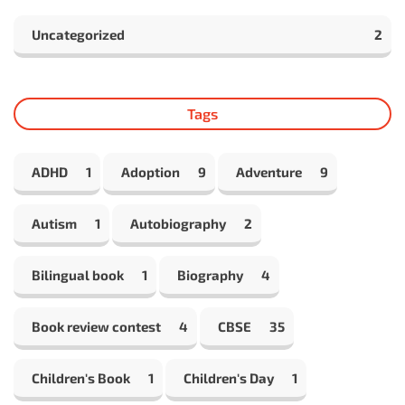
Uncategorized
2
Tags
ADHD
1
Adoption
9
Adventure
9
Autism
1
Autobiography
2
Bilingual book
1
Biography
4
Book review contest
4
CBSE
35
Children's Book
1
Children's Day
1