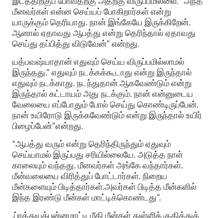
இடத்திற்குப் போவதற்கு அதற்கு விருப்பமில்லை. “அந்த
மீனவர்கள் என்ன செய்யப் போகிறார்கள் என்று
யாருக்கும் தெரியாது. நான் இங்கேயே இருக்கிறேன்.
ஆனால் ஏதாவது ஆபத்து என்று தெரிந்தால் ஏதாவது
செய்து தப்பித்து விடுவேன்” என்றது.
யத்பவஷ்யாதான் எதுவும் செய்ய விருப்பமில்லாமல்
இருந்தது.” எதுவும் நடக்கக்கூடாது என்று இருந்தால்
எதுவும் நடக்காது. நடந்துதான் ஆகவேண்டும் என்று
இருந்தால் கட்டாயம் அது நடக்கும். நான் என்னுடைய
வேலையை எப்போதும் போல் செய்து கொண்டிருப்பேன்.
நான் உயிரோடு இருக்கவேண்டும் என்று இருந்தால் உயிர்
பிழைப்பேன்”என்றது.
“ஆபத்து வரும் என்று தெரிந்திருந்தும் ஏதுவும்
செய்யாமல் இருப்பது சரியில்லையே. அடுத்த நாள்
காலையும் வந்தது. மீனவர்கள் அங்கே வந்தார்கள்.
மீன்வலையை விரித்துப் போட்டார்கள். நிறைய
மீன்களையும் பிடித்தார்கள்.அவர்கள் பிடித்த மீன்களில்
இந்த இரண்டு மீன்கள் மாட்டிக்கொண்டது”.
.ப்ரத்துயுக்பன்னமாட்டி மீதி மீன்கள் துள்ளிக் குதித்துக்