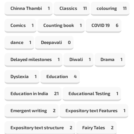
Chinna Thambi
1
Classics
11
colouring
11
Comics
1
Counting book
1
COVID 19
6
dance
1
Deepavali
0
Delayed milestones
1
Diwali
1
Drama
1
Dyslexia
1
Education
4
Education in India
21
Educational Testing
1
Emergent writing
2
Expository text Features
1
Expository text structure
2
Fairy Tales
2