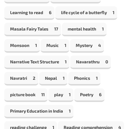
Learning to read
6
life cycle of a butterfly
1
Masala Fairy Tales
17
mental health
1
Monsoon
1
Music
1
Mystery
4
Narrative Text Structure
1
Navarathru
0
Navratri
2
Nepal
1
Phonics
1
picture book
11
play
1
Poetry
6
Primary Education in India
1
reading challenge
1
Reading comprehension
4