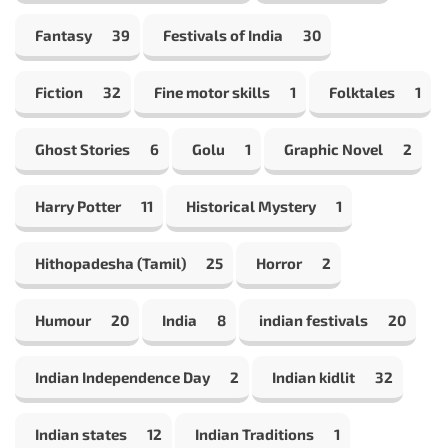
Fantasy
39
Festivals of India
30
Fiction
32
Fine motor skills
1
Folktales
1
Ghost Stories
6
Golu
1
Graphic Novel
2
Harry Potter
11
Historical Mystery
1
Hithopadesha (Tamil)
25
Horror
2
Humour
20
India
8
indian festivals
20
Indian Independence Day
2
Indian kidlit
32
Indian states
12
Indian Traditions
1