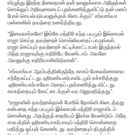
விழுந்து இறந்த நிலைதான் தன் நலனுக்காக அறிஞர்கள்
சொல்லும் அறிவுரையைப் புறக்கணித்துவிட்டு தன் மனம்
போல் செயல்படுபவனுக்குக் கிடைக்கும்” சர்வாங்யா
மன்னனின் தவற்றை உணர்த்தியது.
“இளவரசர்களே! இங்கே மந்திரி எந்த பயமும் இல்லாமல்
ராஜா செய்த தவற்றைச் சொல்லிவதைப் பாருங்கள்.
ராஜா செய்யும் தவற்றைச் சுட்டிக்காட்டாமல் இருந்தால்
அந்த ராஜாவுக்கு எதிரியே வேண்டாம். அவனே
அவனுக்கு எதிரியாகிவிடுவான்”.
“சர்வாங்யா ஆரம்பத்திலிருந்தே காகம் மேகவர்ணாவை
சந்தேகப்பட்டது. ஹிரண்யகர்பாவிடமும் எச்சரித்தது
.ஹிரண்யகர்பாவோ அதைப் புறக்கணித்து விட்டது.
காகத்தையும் கோட்டைக்குள் வர அனுமதித்தது”.
“ராஜாவின் தவற்றால்தான் போரில் தோல்வி கிடைத்தது
என்பதை எந்த பயமும் இல்லாமல் மந்திரி ராஜாவிடம்
சொன்னது .அதற்குத் தைரியம் இரக்க வேண்டும். அதே
சமயத்தில் ஹிரண்யாகர்பாவும் மந்திரி சொன்னதை
மதித்து ஒப்புக் கொண்டது. தவற்றையும் திருத்திக்