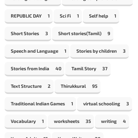
REPUBLIC DAY
1
Sci Fi
1
Self help
1
Short Stories
3
Short stories(Tamil)
9
Speech and Language
1
Stories by children
3
Stories from India
40
Tamil Story
37
Text Structure
2
Thirukkural
95
Traditional Indian Games
1
virtual schooling
3
Vocabulary
1
worksheets
35
writing
4