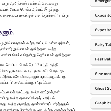
Emergen
 என்று தெரிந்தால் நாங்கள் சொல்வது
தையைக் கேட்க ரொம்ப ஆர்வம் இருந்தது.
 அந்த கதையை எனக்குச் சொல்லுங்கள்” என்று
Exposito
Exposito
ளும்.
ை இல்லாததால் அந்த காட்டில் உள்ள ஏரிகள்,
Fairy Ta
 தண்ணீர் இல்லாமல் தவித்தன. அந்த
மல் என்ன செய்வதென்று தெரியாமல் தவித்தன.
Festival
ன செய்யப் போகிறோம்? சுத்தி சுத்தி
 விலங்குகளைக்கூடத் தண்ணீர் போதாது.
Fine mot
் அங்கங்கே பிளவுகளும் ஏற்பட்டிருக்கிறது.
 காப்பாற்றிக்கொள்வது?”புலம்பின.
Ghost St
பலைக் கேட்டது. அந்த காட்டுக்குள்
என்று அந்த தலைவிக்குத் தெரியும்.
Graphic
. அந்த குளத்து தண்ணீரைப் பார்த்ததும்
 குளத்தை நோக்கி ஓடின. அந்த குளத்துக்குப்