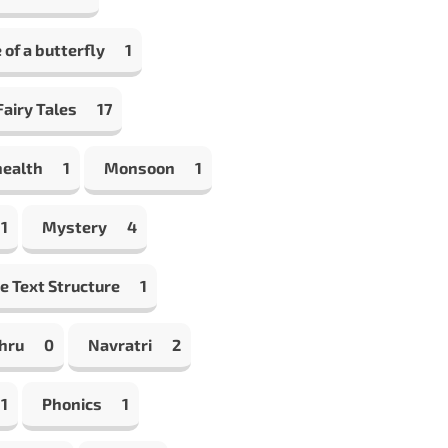
e of a butterfly
1
airy Tales
17
health
1
Monsoon
1
1
Mystery
4
e Text Structure
1
hru
0
Navratri
2
1
Phonics
1