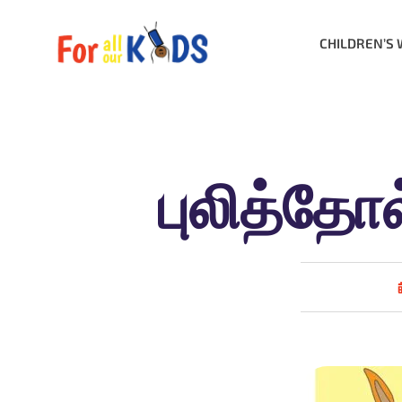
CHILDREN’S 
புலித்தோ