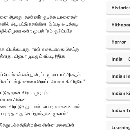
Historic
ிரச்சனை ஆனது. தண்ணீர் குடிக்க யானைகள்
் அடி பட்டு நசுங்கின. இப்படி அடிக்கடி
Hithopa
ஷில்லிமுகா என்ற முயல் “நம் குடும்பமே
Horror
்க விடக்கூடாது. நான் எதையாவது செய்து
்னது. விஜயா முயலும் எப்படி இந்த
India
் போங்கள் என்று விரட்ட முடியுமா? அதைக்
Indian 
க்கிவிட்டால் நிலைமை ரொம்ப மோசமாகிவிடுமே”.
த் தான் விரட்ட முடியும்
Indian ki
 சுலபமா சின்ன
ளை விரட்டுவது . பாம்பு எப்படி வாசனையால்
Indian T
படி ஏதாவது செய்தால்தான் முடியும்.”
தித்து பக்கத்தில் உள்ள சின்ன மலையின்
Learning