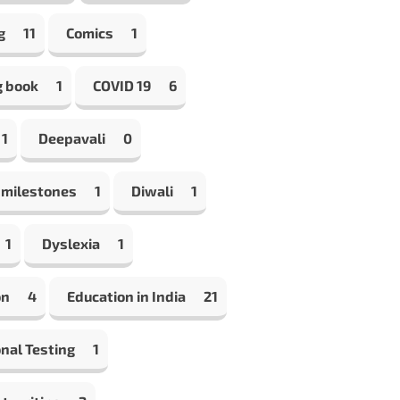
g
11
Comics
1
g book
1
COVID 19
6
1
Deepavali
0
 milestones
1
Diwali
1
1
Dyslexia
1
on
4
Education in India
21
nal Testing
1