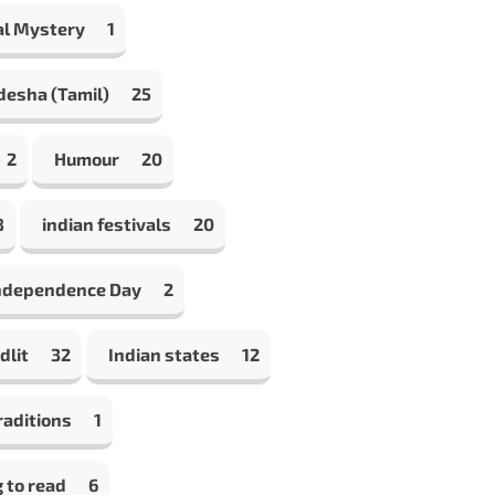
al Mystery
1
desha (Tamil)
25
2
Humour
20
8
indian festivals
20
Independence Day
2
dlit
32
Indian states
12
raditions
1
 to read
6