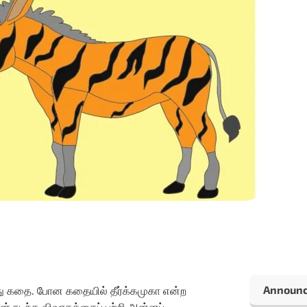
Announ
ு கதை. போன கதையில் தீர்க்கமுகா என்ற
ன் நடந்த விவாதத்தைப் பற்றி அன்னப்