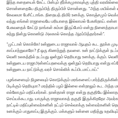
இந்த கதையைக் கேட்ட பின்பும் தீர்க்கமுகாவுக்கு புத்தி வரவில
சொன்னதையே திரும்பித் திரும்பிச் சொன்னது. “அந்த மயில்கள்
கேவலமா பேசிட்டாங்க. நிறையத் திமிர் உனக்கு. கொஞ்சமும் வெக்
வந்து எங்கள் ராஜாவையே மரியாதை இல்லாமல் பேசுகிறாய். என்ன கொ
பேசுவதைக் கேட்டு நாங்கள் சும்மா இருப்போம் என்று நினைத்தாய
சுற்று நின்று கொண்டு அலகால் கொத்த ஆரம்பித்தார்கள்”.
“முட்டாள் கொக்கே! உன்னுடைய ராஜாவால் ஆயுதம் கூட தூக்க முடிய
காப்பாற்றுவாரோ? நீ ஒரு கிணற்றுத் தவளை. உன் நாட்டுக்குள் நடப்
வெளி உலகத்தில் நடப்பது ஒன்றும் தெரியாது உனக்கு. க்கும். வெளி 
உன்னுடைய ராஜாஅன்னப்பறவைக்கு ஒன்றும் தெரியாது என்று எப்போ
உன்னுடைய நாட்டுக்கு வரச் சொல்லிக் கூப்பிடமாட்டாய்.”
பழங்களையும் நிழலையும் கொடுக்கும் மரங்களைப் பார்த்திருக்க
பிடிக்கும் தெரியுமா? மரத்தில் பழம் இல்லை என்றாலும் கூட அந்த
எல்லோரும் மதிப்பார்கள். நான்தான் ராஜா என்று தகுதியே இல்ல
செய்யக்கூடாது. யாருக்கு ராஜாவாகத் தகுதி இருக்கிறதோ அவர்க
நாட்டில் மதிப்புள்ளவர்களின் நட்பும் செல்வாக்கு உள்ளவர்களின் தொ
உனக்கும் பாதுகாப்பு இருக்கும். மக்களும் உன்னை மதித்து உதவியும