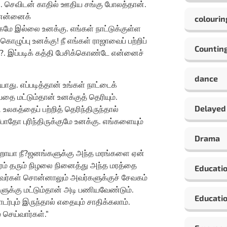
்லை. செவிடன் காதில் ஊதிய சங்கு போலத்தான்.
 என்னைக்
colourin
கமே இல்லை உனக்கு. எங்கள் நாட்டுக்குள்ள
ழுப்பு உனக்கு! நீ எங்கள் ராஜாவைப் பற்றிப்
Countin
ா?. இப்படிக் கத்தி பேசிக்கொண்டே என்னைச்
dance
ாது. எப்படித்தான் உங்கள் நாட்டைக்
பதை மட்டும்தான் உனக்குத் தெரியும்.
Delayed
உலகத்தைப் பற்றித் தெரிந்திருந்தால்
தோ புரிந்திருக்குமே உனக்கு. எங்களையும்
Drama
ின்றாயா நீ?ஜனங்களுக்கு அந்த மரங்களை ஏன்
 மரம் தரும் நிழலை நினைத்து அந்த மரத்தை
Educati
ாதவர்கள் சொன்னாலும் அவர்களுக்குச் சேவகம்
ளுக்கு மட்டும்தான் அடி பணியவேண்டும்.
Educatio
டர்பும் இருந்தால் எதையும் சாதிக்கலாம்.
் செய்வார்கள்.”