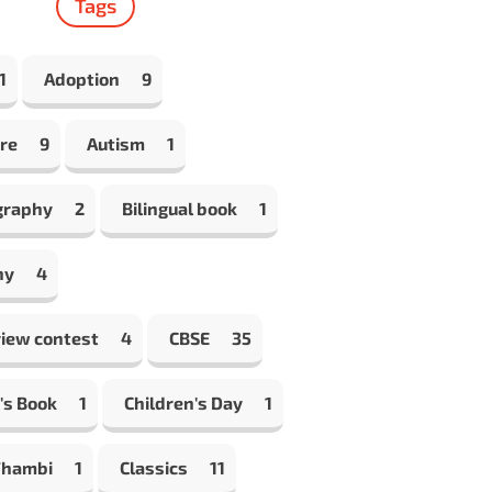
Tags
1
Adoption
9
re
9
Autism
1
graphy
2
Bilingual book
1
hy
4
view contest
4
CBSE
35
's Book
1
Children's Day
1
Thambi
1
Classics
11