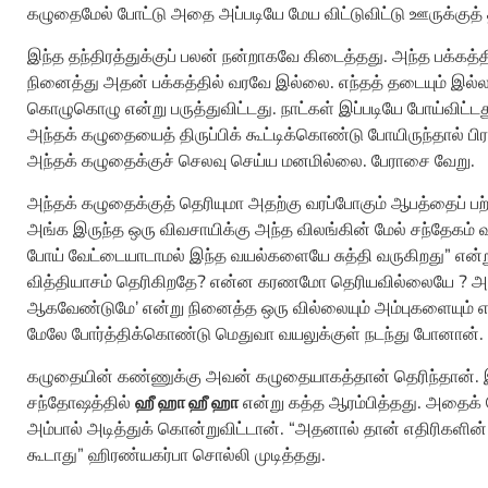
கழுதைமேல் போட்டு அதை அப்படியே மேய விட்டுவிட்டு ஊருக்குத் தி
இந்த தந்திரத்துக்குப் பலன் நன்றாகவே கிடைத்தது. அந்த பக்கத்
நினைத்து அதன் பக்கத்தில் வரவே இல்லை. எந்தத் தடையும் இல்லாமல
கொழுகொழு என்று பருத்துவிட்டது. நாட்கள் இப்படியே போய்விட்ட
அந்தக் கழுதையைத் திருப்பிக் கூட்டிக்கொண்டு போயிருந்தால் 
அந்தக் கழுதைக்குச் செலவு செய்ய மனமில்லை. பேராசை வேறு.
அந்தக் கழுதைக்குத் தெரியுமா அதற்கு வரப்போகும் ஆபத்தைப் பற்ற
அங்க இருந்த ஒரு விவசாயிக்கு அந்த விலங்கின் மேல் சந்தேகம் வந்
போய் வேட்டையாடாமல் இந்த வயல்களையே சுத்தி வருகிறது” என்ற
வித்தியாசம் தெரிகிறதே? என்ன கரணமோ தெரியவில்லையே ? அது
ஆகவேண்டுமே’ என்று நினைத்த ஒரு வில்லையும் அம்புகளையும் 
மேலே போர்த்திக்கொண்டு மெதுவா வயலுக்குள் நடந்து போனான்.
கழுதையின் கண்ணுக்கு அவன் கழுதையாகத்தான் தெரிந்தான்.
சந்தோஷத்தில்
ஹீ ஹா ஹீ ஹா
என்று கத்த ஆரம்பித்தது. அதைக்
அம்பால் அடித்துக் கொன்றுவிட்டான். “அதனால் தான் எதிரிகளின்
கூடாது” ஹிரண்யகர்பா சொல்லி முடித்தது.