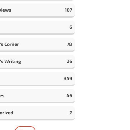
views
107
6
's Corner
78
's Writing
26
349
es
46
orized
2