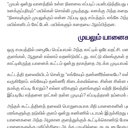
“முயல் ஒன்று வானத்தில் உள்ள நிலாவை எப்படிப் பயன்படுத்தியது
உனக்குப்புரியும்” மயில்கள் சொல்லி முடித்தது. எனக்கு அந்த க
“நிலாவுக்கும் முயலுக்கும் என்ன அப்படி ஒரு சம்பந்தம். எங்கே
மயில்களிடம் கேட்டேன். மயில்களும் கதையை ஆரம்பித்தன.
முயலும் யானைக
ஒரு சமயத்தில் மழையே பெய்யாமல் அந்த காட்டில் ஒரே வறட்சி. மழ
குளங்கள், ஆறுகள் எல்லாம் வறண்டுவிட்டது. காட்டு விலங்குகள்
காட்டிலிருந்த யானைக் கூட்டம் ஒன்று தாகத்தை அடக்க முடியா
கூட்டத்தி தலைவியிடம் சென்று “எங்கேயும் தண்ணீரில்லையே? என்
வருகிறோம். எங்கேயும் தண்ணீர் கிடைக்கவில்லை. சின்ன சின்ன
நமக்கு எப்படி போதும்? எல்லா ஏரிகளும் குளங்களும் வற்றி நிலத்தில
இப்படியே எத்தனை நாட்கள் தள்ள முடியும்? எப்படித்தான் நம்மைக்
அந்தக் கூட்டத்தினத் தலைவி பொறுமையாக மீதி யானைகளின் புலம்
மரங்களுக்கு நடுவில் குளம் ஒன்று கண்ணில் படாமல் இருக்கிறது 
யானைகளை அந்த அழகான குளத்துக்குக் கூட்டிக்கொண்டு போனது
யானைகளுக்கு மகிழ்ச்சியை அடக்க முடிவில்லை. தடதடனு வேகமா