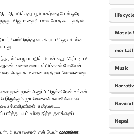
ஆட ஆரம்பித்தது. பூமி நகர்வது போல் ஓரே
life cycl
்தது. விஜயா தைரியமாக அந்த கூட்டத்தின்
Masala F
யார்? எங்கிருந்து வருகிறாய்?” ஒரு சின்ன
ட்டது.
mental 
்திரன்” விஜயா பதில் சொன்னது. “அப்படியா!
 தூதன். உண்மையை மட்டும்தான் பேசுவேன்.
Music
் முறை. அந்த கடவுளான சந்திரன் சொன்னதை
Narrativ
ாக்க நான் தான் அனுப்பியிருக்கிறேன். உங்கள்
ில் இருக்கும் முயல்களைக் கவனிக்காமல்
Navarat
 ஓடிப் போகிறார்கள். என்னுடைய
பார்த்து பயம் வந்து இந்த குளத்தைப்
Nepal
 பார். அதனால்தான் என் பெயர்
ஷஷாங்கா.