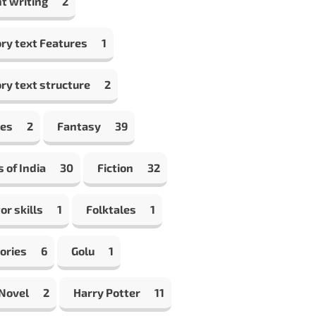
t writing
2
ry text Features
1
ry text structure
2
les
2
Fantasy
39
s of India
30
Fiction
32
or skills
1
Folktales
1
ories
6
Golu
1
 Novel
2
Harry Potter
11