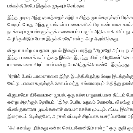
பக்கத்திலேயே இருக்க முடிவும் செய்தன.
இந்த முடிவு அந்த குளத்தைச் சுற்றி வசித்த முயல்களுக்குப் ப
போகும் போது அந்த முயல்கள் யானைகளின் பிரமாண்டமான கால்களில
நடக்கவும் முயல்களுக்குக் கவலையும் பயமும் அதிகமாகி விட்டது. 
அழிந்துவிடும் போல இருக்கிறதே” என்று அழ ஆரம்பித்தது.
விஜயா என்ற வயதான முயல் இதைப் பாரத்து “அழாதே! அப்படி நடக
இந்த யானைக் கூட்டத்தை இங்கே இருந்து விரட்டிவிடுவேன்” சொன
யானைகளை விரட்டலாம் என்று யோசித்துக்கொண்டே இருந்தது.
“நேரில் போய் யானைகளை இந்த இடத்திலிருந்து வேறு இடத்துக்குப
கேட்டு யானைகளுக்குக் கோபம் வந்து எல்லாரையும் மிதித்து நசு
விஜயாவோ விவேகமான முயல். ஒரு நல்ல பாதுகாப்பான திட்டம் போட்டு
என்று அதற்குத் தெரியும். “இந்த பெரிய உருவம் கொண்ட விலங்கு
விலங்குகளான முயல்களைச் சுலபமா நசுக்க முடியும். எப்படி இவர்க
இரையைப் பிடிக்குமோ, அரசன் எப்படிச் சிறப்பாக உபசரிப்பானோ அப்
“ஆ! எனக்கு புரிந்தது என்ன செய்யவேண்டும் என்று” ஒரு குதி கு