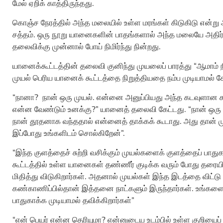
மேல் ஏறிக் காத்திருந்தது.
கொஞ்ச நேரத்தில் அந்த மலையில் உள்ள மரங்கள் கிடுகிடு என்று 
சத்தம். ஒரு நூறு யானைகளின் பாதங்களால் அந்த மலையே அதிர்ந
தலைவிக்கு முன்னால் போய் நிமிர்ந்து நின்றது.
யானைக்கூட்டத்தின் தலைவி குனிந்து முயலைப் பாரத்து “ஆமாம் நீ 
முயல் பெரிய யானைக் கூட்டத்தை நிறுத்தியதை நம்ப முடியாமல் கே
“நானா? நான் ஒரு முயல். என்னை அனுப்பியது அந்த கடவுளான சந
என்ன வேண்டும் உனக்கு?” யானைத் தலைவி கேட்டது. “நான் ஒரு
நான் தூதனாக வந்ததால் என்னைத் தாக்கக் கூடாது. அது தான
இப்போது உங்களிடம் சொல்கிறேன்”.
“இந்த குளத்தைச் சுற்றி வசிக்கும் முயல்களைக் குளத்தைப் பாதுக
கூட்டத்தில் உள்ள யானைகள் தண்ணீர் குடிக்க வரும் போது தரைய
மிதித்து விடுகிறார்கள். அதனால் முயல்கள் இந்த இடத்தை விட்டு
கண்காணிப்பில்தான் இத்தனை நாட்களும் இருந்தார்கள். உங்களைப் 
பாதுகாக்க முடியாமல் தவிக்கிறார்கள்”
“என் பெயர் என்ன தெரியுமா? என்னுடைய உடம்பில் உள்ள குறியைப்