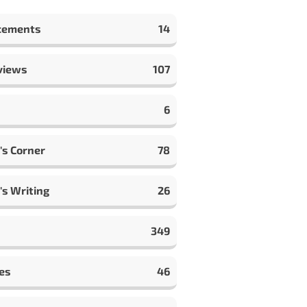
cements
14
views
107
6
's Corner
78
's Writing
26
349
es
46