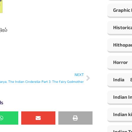
Graphic
Historic
ிரம்
Hithopa
Horror
NEXT
India
arya, The Indian Cinderella-Part 3: The Fairy Godmother
Indian 
ds
Indian ki
Indian T