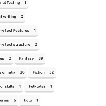
nal Testing
1
t writing
2
ry text Features
1
ry text structure
2
les
2
Fantasy
39
s of India
30
Fiction
32
or skills
1
Folktales
1
ories
6
Golu
1