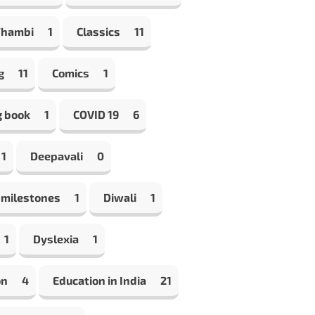
Thambi
1
Classics
11
g
11
Comics
1
g book
1
COVID 19
6
1
Deepavali
0
 milestones
1
Diwali
1
1
Dyslexia
1
on
4
Education in India
21