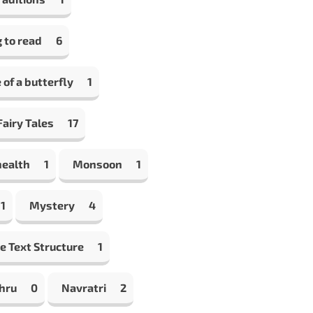
 to read
6
e of a butterfly
1
airy Tales
17
health
1
Monsoon
1
1
Mystery
4
e Text Structure
1
hru
0
Navratri
2