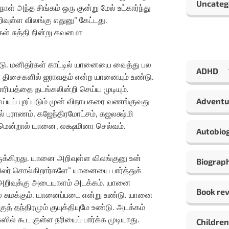
Uncateg
ள் அந்த சிங்கம் ஒரு குன்று மேல் உட்கார்ந்து
ுள்ள விலங்கு எதுனு” கேட்டது.
கள் சுத்தி நின்று கவனமா
. மனிதர்கள் காட்டில் யானையை வைத்து பல
ADHD
ு திசைகளில் ஐராவதம் என்ற யானையும் உண்டு.
ாரியத்தை தடங்கலின்றி செய்ய முடியும்.
்யப் புறப்படும் முன் விநாயகரை வணங்குவது
Adventu
ுராணம், கஜேந்திரமோட்சம், கஜலக்ஷ்மி
மென்றால் யானை, லக்ஷமினா செல்வம்.
Autobio
க்கிறது. யானை அறிவுள்ள விலங்குனு உன்
Biograp
லர் சொல்கிறார்களே” யானையை பார்த்துக்
. அறிவுக்கு அடையாளம் அடக்கம். யானை
Book re
் சுமக்கும். யானைப்படை என்று உண்டு. யானை
த் தந்திரமும் குயுக்தியுமே உண்டு. அடக்கம்
ஸில் கூட குள்ள நரியைப் பார்க்க முடியாது.
Children