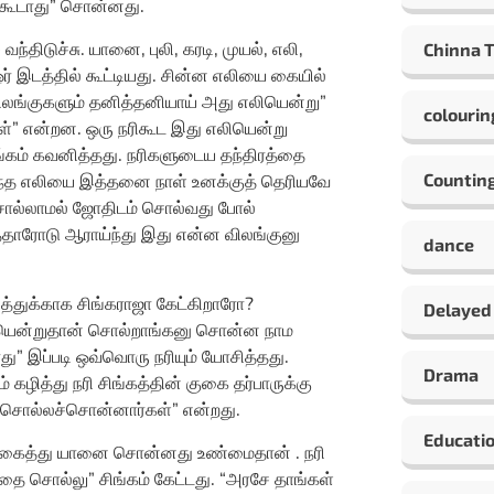
க்கூடாது” சொன்னது.
்திடுச்சு. யானை, புலி, கரடி, முயல், எலி,
Chinna 
ஓர் இடத்தில் கூட்டியது. சின்ன எலியை கையில்
விலங்குகளும் தனித்தனியாய் அது எலியென்று”
colourin
்” என்றன. ஒரு நரிகூட இது எலியென்று
்கம் கவனித்தது. நரிகளுடைய தந்திரத்தை
Countin
“இந்த எலியை இத்தனை நாள் உனக்குத் தெரியவே
ொல்லாமல் ஜோதிடம் சொல்வது போல்
தாரோடு ஆராய்ந்து இது என்ன விலங்குனு
dance
த்துக்காக சிங்கராஜா கேட்கிறாரோ?
Delayed
எலியென்றுதான் சொல்றாங்கனு சொன்ன நாம
ு” இப்படி ஒவ்வொரு நரியும் யோசித்தது.
Drama
ழித்து நரி சிங்கத்தின் குகை தர்பாருக்கு
ட சொல்லச்சொன்னார்கள்” என்றது.
Educati
ு நகைத்து யானை சொன்னது உண்மைதான் . நரி
தை சொல்லு” சிங்கம் கேட்டது. “அரசே தாங்கள்