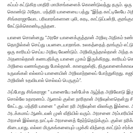
கப்பம் கட்டுகிற மாதிரி மாமிசங்களைக் கொண்டுவந்து தரும். ஒரு நா
கொண்டு அதோட மந்திரி யானையை பத்து “இந்த காட்டிலேயே அறிவ
சிங்கராஜாவோட பரிவாரங்களான புலி, கரடி, காட்டுப்பன்றி, குரங்கு
கேட்டுக்கொண்டிருந்தன.
யானை சொன்னது “அரசே யானைக்குத்தான் அறிவு அதிகம் உண்டு
தொழில்கள் செய்து பயனடையாறாங்க. உலகத்தைத் தாங்கும் எட்ட
ஒரு காரியம் செய்ய அறிவு வேண்டும். அறிவிருந்தால்தான் அந்த க
அதனால்தான் கணபதிக்கு யானை முகம் இருக்கிறது. காரியம் செய
அறிவை வணங்குவது போல்தான். காளஹஸ்தி, திருவானைக்காவல் ப
உருவங்கள் எல்லாம் யானையின் அறிவாற்றலைப் போற்றுகிறது. கஜ
அறிவின் உதவியால் செல்வம் பெருகும்”.
அப்போது சிங்கராஜா “ யானையே உன்பேச்சு ஆழ்ந்த அறிவோடு இரு
சொல்லே உதாரணம். ஆனால் குள்ள நாரிதான் அறிவுள்ளதென்று சி
கேட்டது. மந்திரி யானை “ குள்ள நரி அறிவுள்ள விலங்கு இல்லை
அடக்கமாய் ஆண்டவன் முன் வீதியில் வரும். அரசனை அம்பாரியில
அரசன் இல்லாத நாட்டில் அரசனைத் தேர்ந்தெடுக்கும். குள்ள நரிக்கு
கிடையாது. எல்லா மிருகங்களையும் பழக்கி வித்தை காட்டும் சர்க்க