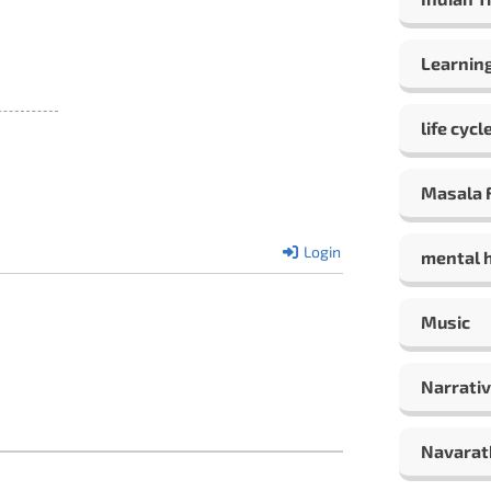
Learning
life cycl
Masala F
Login
mental 
Music
Narrativ
Navarat