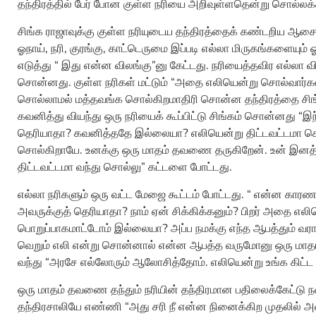
தந்திரத்தில் பேர் போன குள்ள நரியை அறிவுள்ளதென்று சொல்ல
சிங்க ராஜாவுக்கு குள்ள நரியுடைய தந்திரத்தைக் கண்டறிய ஆசை வந
ஓநாய், நரி, குரங்கு, காட்டெருமை இப்படி எல்லா மிருகங்களையும் 
எடுத்து “ இது என்ன விலங்கு”னு கேட்டது. நரியைத்தவிர எல்லா 
சொன்னது. குள்ள நரிகள் மட்டும் “அதை எலியென்று சொல்வார்கள
சொல்லாமல் மத்தவங்க சொல்கிறமாதிரி சொன்ன தந்திரத்தை சிங
கவனித்து வியந்து ஒரு நரியைக் கூப்பிட்டு சிங்கம் சொன்னது 
தெரியாதா? கவனித்ததே இல்லையா? எலியென்று திட்டவட்டமா ச
சொல்கிறாயே. உனக்கு ஒரு மாதம் தவணை தருகிறேன். உன் இனத்
திட்டவட்டமா வந்து சொல்லு” கட்டளை போட்டது.
எல்லா நரிகளும் ஒரு வட்ட மேஜை கூட்டம் போட்டது. “ என்ன காரண
அவருக்குத் தெரியாதா? நாம் ஏன் சிக்கிக்கனும்? பிறர் அதை 
பொறுப்பாகமாட்டோம் இல்லையா? அப்ப நமக்கு எந்த ஆபத்தும் வராத
வெறும் எலி என்று சொன்னால் என்ன ஆபத்த வருமோனு ஒரு மாதம் க
வந்து “அரசே எல்லோரும் ஆலோசித்தோம். எலியென்று உங்க கிட்
ஒரு மாதம் தவணை தந்தும் நரியின் தந்திரமான பதிலைக்கேட்ட
தந்திரசாலியே எண்ணி “அது சரி நீ என்ன நினைக்கிற முதலில் அ