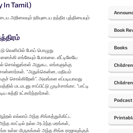
 In Tamil)
Announ
டைய அறிவையும் நரியுடைய தந்திர புத்தியையும்
Book Re
ந்திரம்
Books
்டு வெளியில் போய் பொழுது
 இன்னைக்கி எங்கேயும் போகலை. வீட்டிலேயே
ால் சொல்லுங்கள் அதுகூட எங்களுக்கு
Children
 சொன்னார்கள். “அதுக்கென்ன, மதியம்
க்குச் சொல்கிறேன்”. அவங்கள எப்படியாவது
Children
தில் மடமடனு சாப்பிட்டு முடிச்சாங்கா. “பாட்டி
ய சுத்தி உட்கார்ந்தார்கள்.
Podcast
ஆற்றல் எல்லாம் அந்த சிங்கத்துக்கிட்ட
Printabl
்த காட்டில் நல்ல அடர்ந்த மரங்கள்,
்க உள்ள மிருகங்கள் அந்த சிங்க ராஜாவுக்குக்