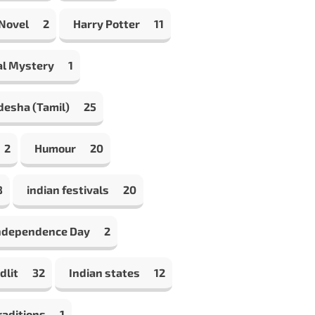
 Novel
2
Harry Potter
11
al Mystery
1
desha (Tamil)
25
2
Humour
20
8
indian festivals
20
Independence Day
2
dlit
32
Indian states
12
raditions
1