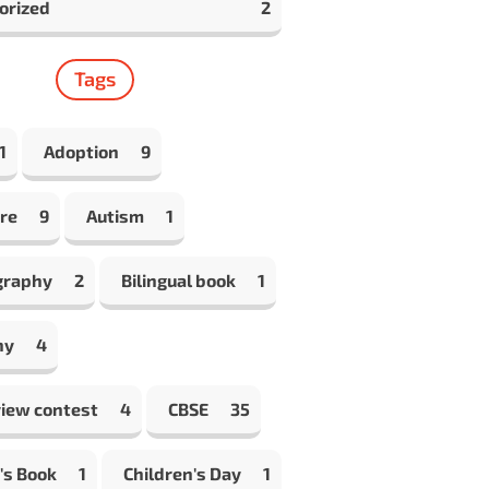
orized
2
Tags
1
Adoption
9
re
9
Autism
1
graphy
2
Bilingual book
1
hy
4
view contest
4
CBSE
35
's Book
1
Children's Day
1