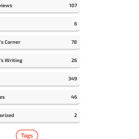
views
107
6
's Corner
78
's Writing
26
349
es
46
orized
2
Tags