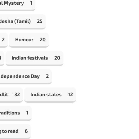
al Mystery
1
desha (Tamil)
25
2
Humour
20
8
indian festivals
20
Independence Day
2
dlit
32
Indian states
12
raditions
1
 to read
6