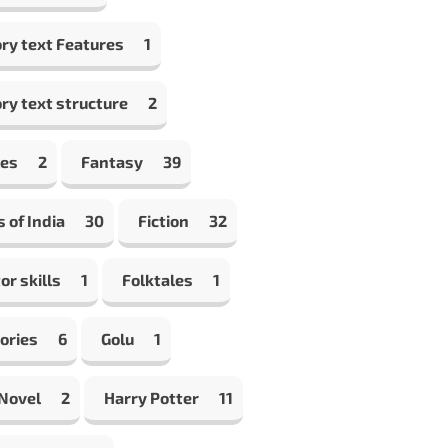
ry text Features
1
ry text structure
2
les
2
Fantasy
39
s of India
30
Fiction
32
or skills
1
Folktales
1
ories
6
Golu
1
 Novel
2
Harry Potter
11