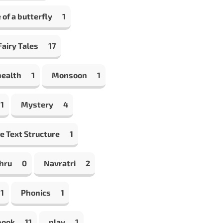
e of a butterfly
1
airy Tales
17
health
1
Monsoon
1
1
Mystery
4
e Text Structure
1
hru
0
Navratri
2
1
Phonics
1
book
11
play
1