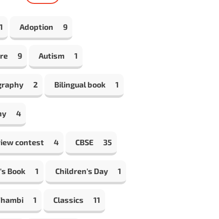
1
Adoption
9
re
9
Autism
1
graphy
2
Bilingual book
1
hy
4
view contest
4
CBSE
35
's Book
1
Children's Day
1
Thambi
1
Classics
11