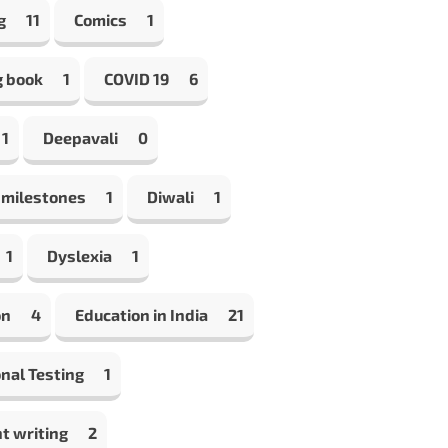
g
11
Comics
1
g book
1
COVID 19
6
1
Deepavali
0
 milestones
1
Diwali
1
1
Dyslexia
1
on
4
Education in India
21
nal Testing
1
t writing
2