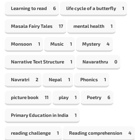
Learning to read
6
life cycle of a butterfly
1
Masala Fairy Tales
17
mental health
1
Monsoon
1
Music
1
Mystery
4
Narrative Text Structure
1
Navarathru
0
Navratri
2
Nepal
1
Phonics
1
picture book
11
play
1
Poetry
6
Primary Education in India
1
reading challenge
1
Reading comprehension
4