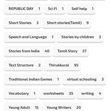
REPUBLIC DAY
1
Sci Fi
1
Self help
1
Short Stories
3
Short stories(Tamil)
9
Speech and Language
1
Stories by children
3
Stories from India
40
Tamil Story
37
Text Structure
2
Thirukkural
95
Traditional Indian Games
1
virtual schooling
3
Vocabulary
1
worksheets
35
writing
4
Young Adult
15
Young Writers
20