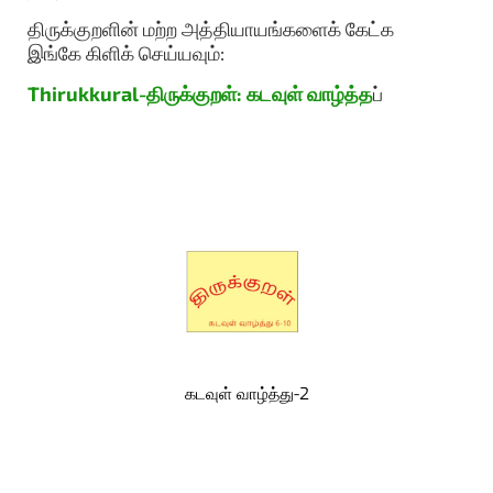
திருக்குறளின் மற்ற அத்தியாயங்களைக் கேட்க
இங்கே கிளிக் செய்யவும்:
Thirukkural-திருக்குறள்: கடவுள் வாழ்த்த
ப்
கடவுள் வாழ்த்து-2