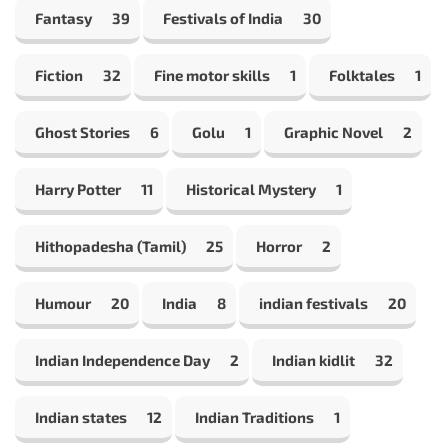
Fantasy
39
Festivals of India
30
Fiction
32
Fine motor skills
1
Folktales
1
Ghost Stories
6
Golu
1
Graphic Novel
2
Harry Potter
11
Historical Mystery
1
Hithopadesha (Tamil)
25
Horror
2
Humour
20
India
8
indian festivals
20
Indian Independence Day
2
Indian kidlit
32
Indian states
12
Indian Traditions
1