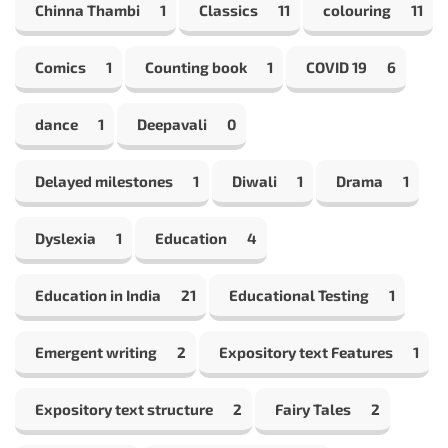
Chinna Thambi
1
Classics
11
colouring
11
Comics
1
Counting book
1
COVID 19
6
dance
1
Deepavali
0
Delayed milestones
1
Diwali
1
Drama
1
Dyslexia
1
Education
4
Education in India
21
Educational Testing
1
Emergent writing
2
Expository text Features
1
Expository text structure
2
Fairy Tales
2