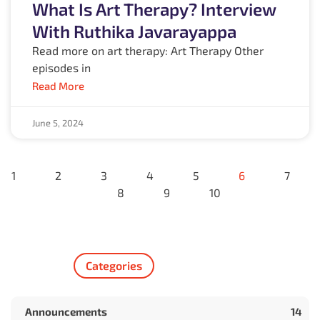
What Is Art Therapy? Interview
With Ruthika Javarayappa
Read more on art therapy: Art Therapy Other
episodes in
Read More
June 5, 2024
1
2
3
4
5
6
7
8
9
10
Categories
Announcements
14